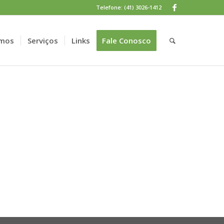
Telefone: (41) 3026-1412
mos
Serviços
Links
Fale Conosco